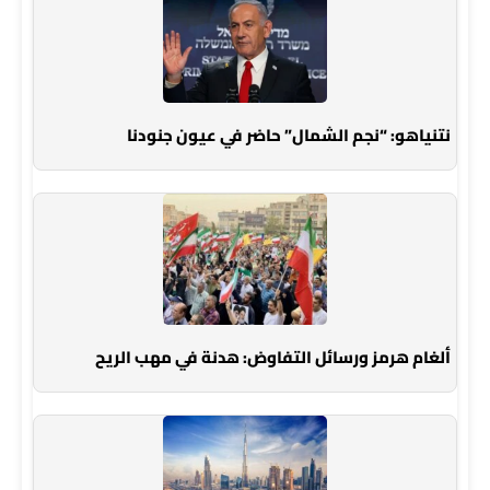
نتنياهو: “نجم الشمال” حاضر في عيون جنودنا
ألغام هرمز ورسائل التفاوض: هدنة في مهب الريح