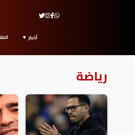
الط
أخبار
رياضة