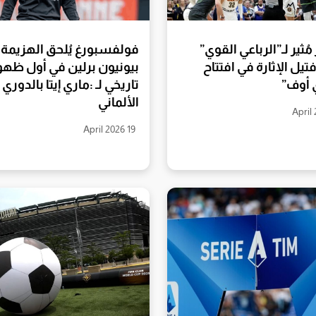
مُثير لـ”الرباعي القوي”
فولفسبورغ يُلحق الهزيمة
تيل الإثارة في افتتاح
بيونيون برلين في أول ظهو
ي أوف”
تاريخي لـ :ماري إيتا بالدوري
الألماني
19 April 2026