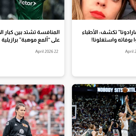
مارادونا” تكشف: الأطباء
المنافسة تشتد بين كبار الأ
 بوفاته واستغلونا!
على “ألمع موهبة” برازيلية
22 April 2026