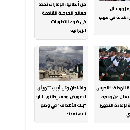
من أنطاليا: الإمارات تحدد
مز ورسائل
معالم المرحلة القادمة
: هدنة في مهب
في ضوء التطورات
الإيرانية
ة الهدنة: “الحرس
واشنطن وتل أبيب تتهيآن
يعلن عن وتيرة
لتقويض وقف إطلاق النار:
لإعادة التجهيز
“بنك الأهداف” في وضع
ي
الاستعداد