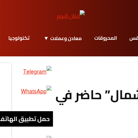
قس
المحروقات
تكنولوجيا
معادن وعملات
شمال” حاضر في
حمل تطبيق الهاتف