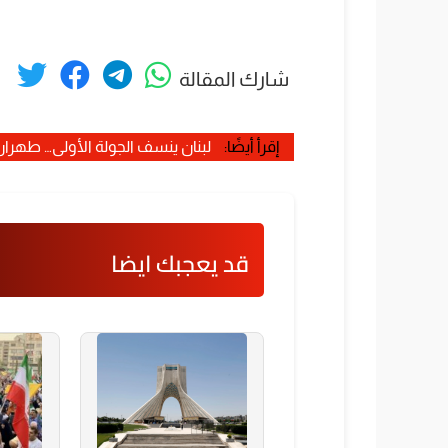
شارك المقالة
إقرأ أيضًا:
لبنان ينسف الجولة الأولى… طهرا
قد يعجبك ايضا