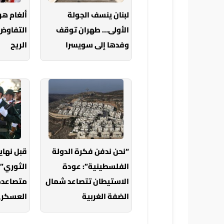
لبنان ينسف الجولة
ألغام هر
الأولى… طهران توقف
التفاوض
وفدها إلى سويسرا
الريح
“نحن ندفن فكرة الدولة
قبل نهاي
الفلسطينية”: عودة
الثوري” 
الاستيطان تتصاعد شمال
متصاعدة 
الضفة الغربية
العسكر