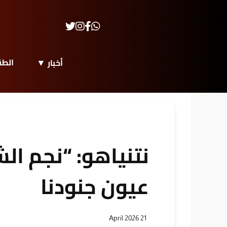
الط
أخبار
نتنياهو: “نجم ال
عيون جنودنا
21 April 2026