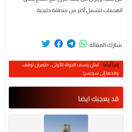
الهجمات لتشمل أكثر من منطقة خليجية.
شارك المقالة
إقرأ أيضًا:
لبنان ينسف الجولة الأولى… طهران توقف
وفدها إلى سويسرا
قد يعجبك ايضا