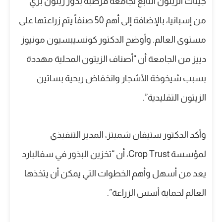
جينات الزيتون التابع لجامعة قرطبة بذور زيتون بري
من إسبانيا، بالإضافة إلى أهم 50 صنفاً يتم زراعتها على
مستوى العالم. وأوضح الدكتور كونسيبسيون مونيوز
دييز من الجامعة أن “أصناف الزيتون المحلية مهددة
بسبب شيخوخة الأشجار وانخفاض ربحية بساتين
الزيتون التقليدية”.
وأكد الدكتور ستيفان شميتز، المدير التنفيذي
لمؤسسة Crop Trust، أن “تخزين البذور في سفالبارد
يعد من أسهل وأهم الخطوات التي يمكن أن يتخذها
العالم لحماية أسس الزراعة”.