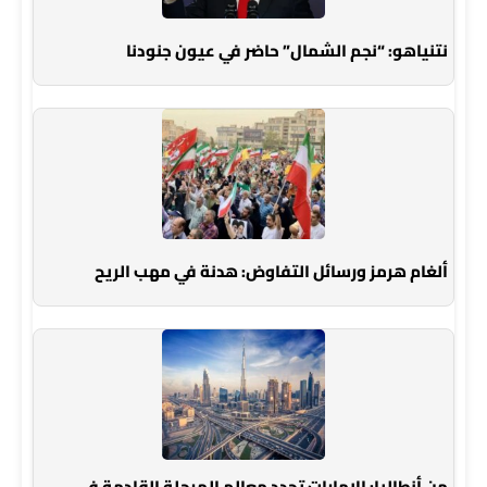
نتنياهو: “نجم الشمال” حاضر في عيون جنودنا
ألغام هرمز ورسائل التفاوض: هدنة في مهب الريح
من أنطاليا: الإمارات تحدد معالم المرحلة القادمة في