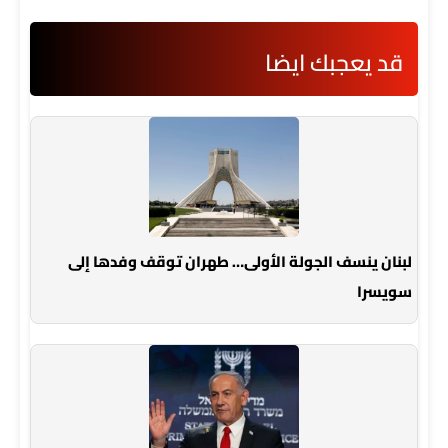
قد يعجبك ايضا
لبنان ينسف الجولة الأولى… طهران توقف وفدها إلى
سويسرا