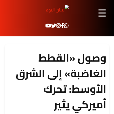
☰
وصول «القطط
الغاضبة» إلى الشرق
الأوسط: تحرك
أميركي يثير