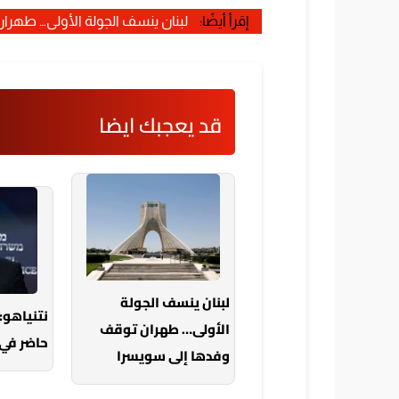
إقرأ أيضًا:
لبنان ينسف الجولة الأولى… طهرا
قد يعجبك ايضا
لبنان ينسف الجولة
نتنياهو:
الأولى… طهران توقف
حاضر في 
وفدها إلى سويسرا