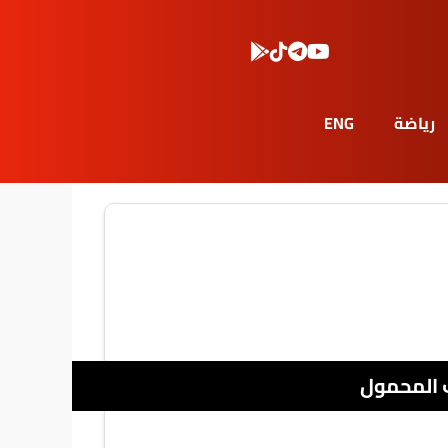
رياضة
ENG
 المحمول