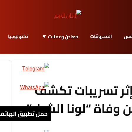
قس
المحروقات
تكنولوجيا
معادن وعملات
ثر تسريبات تكشف
 وفاة “لونا الشبل”
حمل تطبيق الهاتف