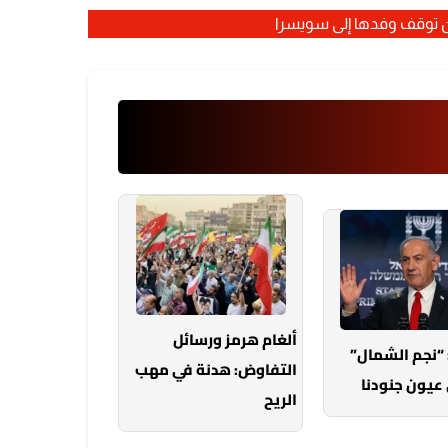
ن توقف وفدها إلى سويسرا
ألغام هرمز ورسائل
 “نجم الشمال”
التفاوض: هدنة في مهب
عيون جنودنا
الريح