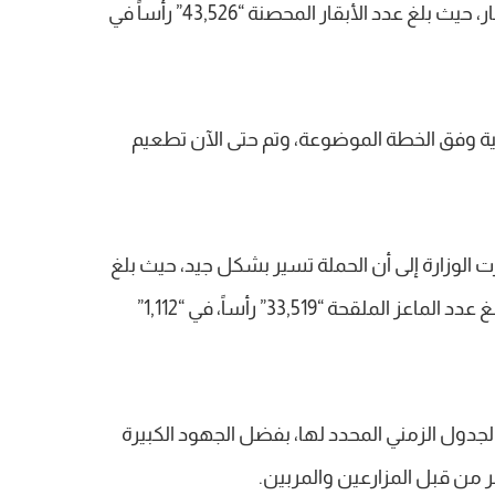
تم الانتهاء من الجرعة الأولى لتطعيم الأبقار، حيث بلغ عدد الأبقار المحصنة “43,526” رأساً في
نية وفق الخطة الموضوعة، وتم حتى الآن تطعيم
ت الوزارة إلى أن الحملة تسير بشكل جيد، حيث بلغ
عدد الأغنام الملقحة “84,575” رأساً، فيما بلغ عدد الماعز الملقحة “33,519” رأساً، في “1,112”
الجدول الزمني المحدد لها، بفضل الجهود الكبيرة
مر من قبل المزارعين والمربين.