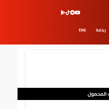
رياضة
ENG
 المحمول