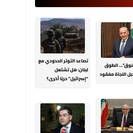
تصاعد التوتر الحدودي مع
خنوق”… الطوق
لبنان: هل تشتعل
بل النجاة مفقود
“إسرائيل” حربًا أخرى؟