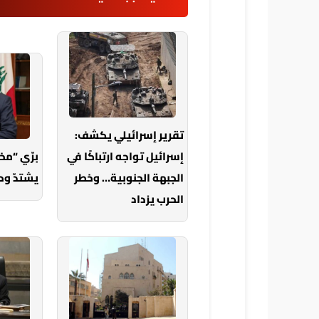
تقرير إسرائيلي يكشف:
إسرائيل تواجه ارتباكًا في
برّي “م
الجبهة الجنوبية… وخطر
يشتدّ وح
الحرب يزداد