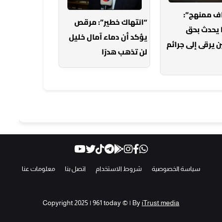
ف ممنهج”:
“انتهاك خطير”: مرقص
 يحدث بحق
يؤكد أن دماء آمال خليل
 يرقى إلى جرائم
لن تذهب هدرًا
سياسة الخصوصية
شروط الاستخدام
اتصل بنا
معلومات عنا
Copyright 2025 | 961 today © | By
iTrust media