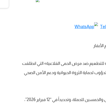
نية للتطعيم ضد مرض الحمى القلاعية» التي انطلقت
إطار سعيها الدؤوب لحماية الثروة الحيوانية ودعم الأمن الصحي
وأفادت الوزارة أنه اعتباراً من اليوم الخامس والخمسين للحملة، وتحديداً في “12 فبراير 2026”،