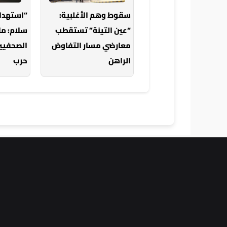
سقوط وهم الأغلبية:
“استهدا
“عين التينة” تستقطب
سلام: ما
معارضي مسار التفاوض
الصحفيين
الراهن
حرب