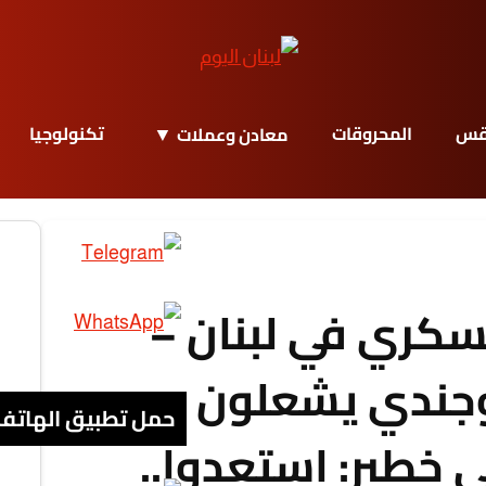
قس
المحروقات
تكنولوجيا
معادن وعملات
سكري في لبنان –
ل وجندي يشعلون
حمل تطبيق الهاتف
ي خطير: استعدوا..