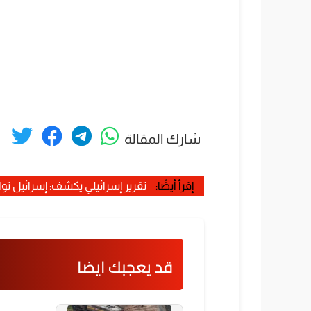
شارك المقالة
إقرأ أيضًا:
تقرير إسرائيلي يكشف: إسرائيل تواج
قد يعجبك ايضا