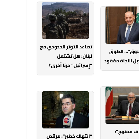
تصاعد التوتر الحدودي مع
خنوق”… الطوق
لبنان: هل تشتعل
بل النجاة مفقود
“إسرائيل” حربًا أخرى؟
ف ممنهج”:
“انتهاك خطير”: مرقص