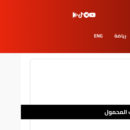
رياضة
ENG
 المحمول