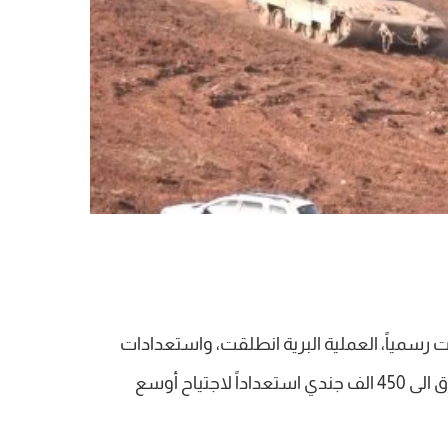
 رسمياً، العملية البرية انطلقت، واستعدادات
لرفع عديد قوات الاحتياط في الجيش الأزرق الى 450 الف جندي استعداداً لاجتياح أوسع