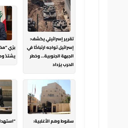
تقرير إسرائيلي يكشف:
إسرائيل تواجه ارتباكًا في
برّي “م
الجبهة الجنوبية… وخطر
يشتدّ وح
الحرب يزداد
سقوط وهم الأغلبية:
“استهدا