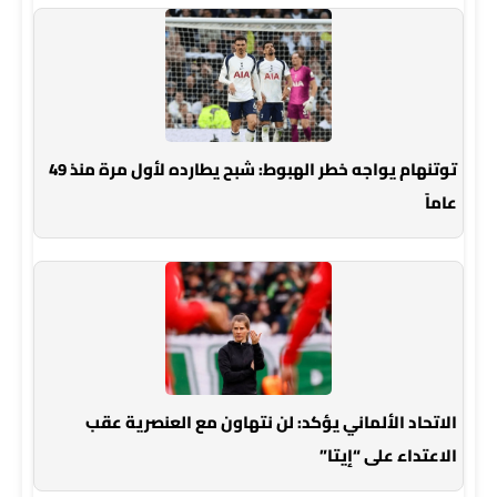
توتنهام يواجه خطر الهبوط: شبح يطارده لأول مرة منذ 49
عاماً
الاتحاد الألماني يؤكد: لن نتهاون مع العنصرية عقب
الاعتداء على “إيتا”