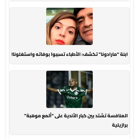
ابنة “مارادونا” تكشف: الأطباء تسببوا بوفاته واستغلونا!
المنافسة تشتد بين كبار الأندية على “ألمع موهبة”
برازيلية