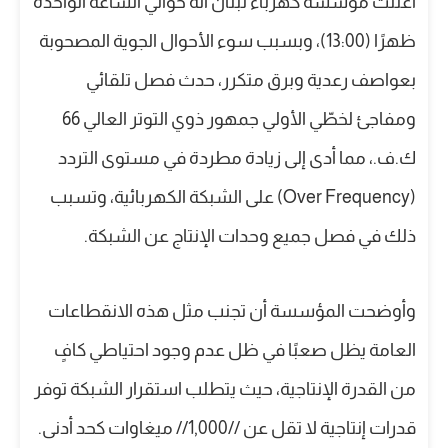
أعلنت مؤسسة كهرباء لبنان أنه حوالي الساعة الواحدة
ظهرًا (13:00)، وبسبب سوء الأحوال الجوية المصحوبة
بعواصف رعدية وبرق متكرر، حدث فصل تلقائي
ومفاجئ لخطّي الأولي جمهور ذوي التوتر العالي 66
ك.ف.، مما أدى إلى زيادة مطردة في مستوى التردد
(Over Frequency) على الشبكة الكهربائية، وتسبب
ذلك في فصل جميع وحدات الإنتاج عن الشبكة.
وأوضحت المؤسسة أن تجنب مثل هذه الانقطاعات
العامة يظل صعبًا في ظل عدم وجود احتياطي كافٍ
من القدرة الإنتاجية، حيث يتطلب استقرار الشبكة توفر
قدرات إنتاجية لا تقل عن //1,000// ميغاوات كحد أدنى.