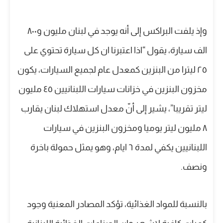
وإذ يلفت البراكس إلى أنه يوجد في لبنان مليون و٨٠٠
الف سيارة، يقول “اذا اعتبرنا ان كل سيارة تحتوي على
٢٥ ليترا من البنزين كمعدل عام لجميع السيارات، يكون
مخزون البنزين في خزانات سيارات اللبنانيين ٤٥ مليون
ليتر تقريبا”، يشير إلى أنّ معدل استهلاك لبنان يقارب
٨ مليون ليتر يوميا ومخزون البنزين في سيارات
اللبنانيين يكفي لمدة ٦ ايام، وهو يمثل حمولة باخرة
ونصف.
بالنسبة للمواد الغذائية، تؤكد المصادر المعنية وجود