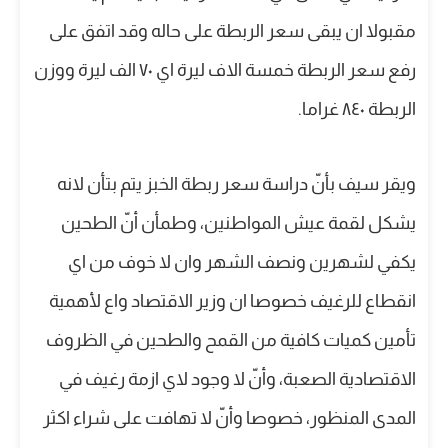
مقبولا ان يبقى سعر الربطة على حاله وقد اتفق على
رفع سعر الربطة خمسة الاف ليرة اي ٧٠ الف ليرة ووزن
الربطة ٨٤٠ غراما.
ويقر سيف بأنّ دراسة سعر ربطة الخبز يتم بتأن لانه
يشكل لقمة عيش المواطنين، وطمأن أنّ الطحين
يكفي لشهرين ونصف الشهر وان لا خوف من اي
انقطاع للرغيف خصوصا ان وزير الاقتصاد واع لأهمية
تأمين كميات كافية من القمح والطحين في الظروف
الاقتصادية الصعبة، وأنّ لا وجود لاي ازمة رغيف في
المدى المنظور، خصوصا وأنّ لا تهافت على شراء اكثر