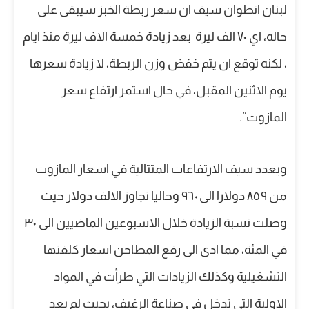
لبنان انطوان سيف ان سعر ربطة الخبز سيبقى على
حاله، اي ٧٠ الف ليرة بعد زيادة خمسة الاف ليرة منذ ايام
، لكنه توقع ان يتم خفض وزن الربطة، لا زيادة سعرها
يوم الاثنين المقبل، في حال استمر ارتفاع سعر
المازوت”.
ويعدد سيف الارتفاعات المتتالية في اسعار المازوت
من ٨٥٩ دولارا الى ٩٦٠ وحاليا تجاوز الالف دولار حيث
وصلت نسبة الزيادة خلال الاسبوعين الماضيين الى ٣٠
في المئة، مما ادى الى رفع المطاحن اسعار كلفتها
التشغيلية وكذلك الزيادات التي طرأت في المواد
الاولية التي تدخل في صناعة الرغيف، بحيث لم يعد