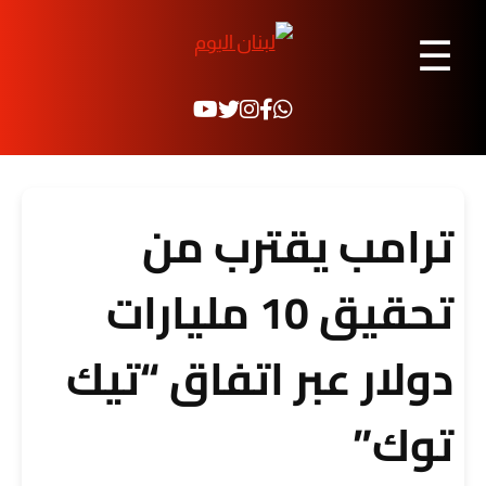
☰
ترامب يقترب من
تحقيق 10 مليارات
دولار عبر اتفاق “تيك
توك”