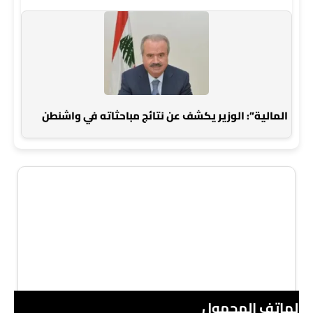
المالية”: الوزير يكشف عن نتائج مباحثاته في واشنطن
 الهاتف المحمول