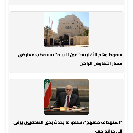
سقوط وهم الأغلبية: “عين التينة” تستقطب معارضي
مسار التفاوض الراهن
“استهداف ممنهج”: سلام: ما يحدث بحق الصحفيين يرقى
إلى جرائم حرب