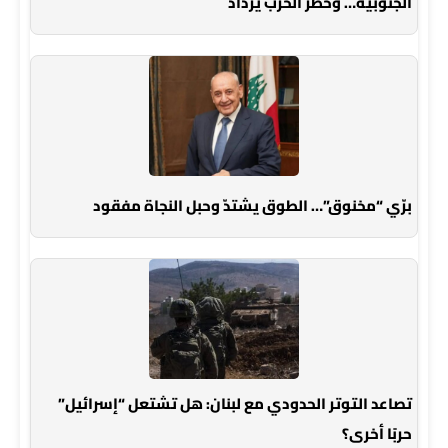
الجنوبية… وخطر الحرب يزداد
برّي “مخنوق”… الطوق يشتدّ وحبل النجاة مفقود
تصاعد التوتر الحدودي مع لبنان: هل تشتعل “إسرائيل”
حربًا أخرى؟