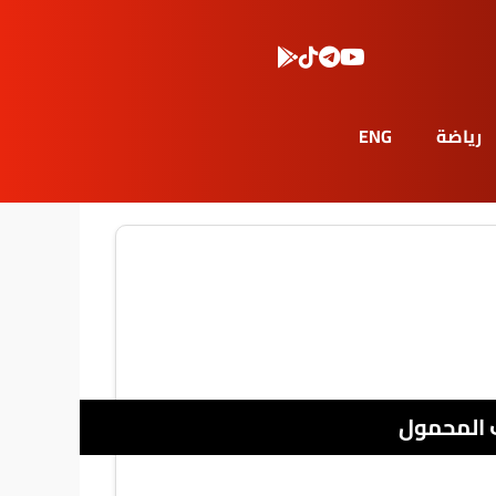
رياضة
ENG
 المحمول