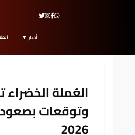
الط
أخبار
العُملة الخضراء ت
وتوقعات بصعود ق
2026