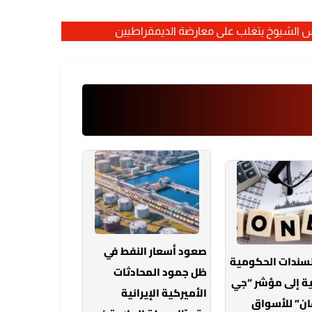
صعود أسعار النفط في
لسندات الحكومية
ظل جمود المحادثات
ة إلى مؤشر “جي
الأميركية الإيرانية
ان” للأسواق