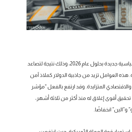
يتوقع الخبراء أن يحقق الدولار مستويات قياسية جديدة بحلول عام 2026، وذلك نتيجة لتصاعد
. هذه العوامل تزيد من جاذبية الدولار كملاذ آمن
الاقتصادي المتزايدة. وقد ارتفع بالفعل “مؤشر
1 نقطة، ويتجه نحو تحقيق أقوى إغلاق له منذ أكثر من ثلاثة أشهر،
و”الين” انخفاضًا.
 استمرار قوة العملة الأمريكية، حيث ارتفعت