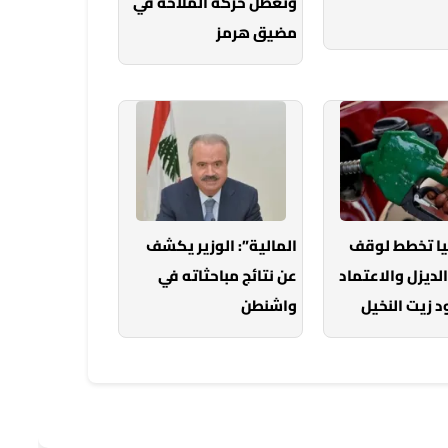
وتعطّل حركة الملاحة في
مضيق هرمز
يا تخطط لوقف
المالية”: الوزير يكشف
الديزل والاعتماد
عن نتائج مباحثاته في
 زيت النخيل
واشنطن