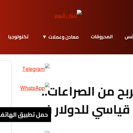
قس
المحروقات
تكنولوجيا
معادن وعملات
ربح من الصراعات..
ياسي للدولار في
حمل تطبيق الهاتف