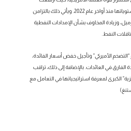
مؤشرات انعكاسات المخاطر إلى أعلى مستوياتها منذ أواخر عام 2022. ويأتي ذلك بالتزامن
نت” ليتجاوز 100 دولار للبرميل، وزيادة المخاوف بشأن الإمدادات النفطية
قلات النفط.
ع “التضخم الأميركي” وتأجيل خفض أسعار الفائدة،
 الفارق في العائدات. بالإضافة إلى ذلك، تراقب
ية” الكبرى لمعرفة استراتيجياتها في التعامل مع
تنغ)