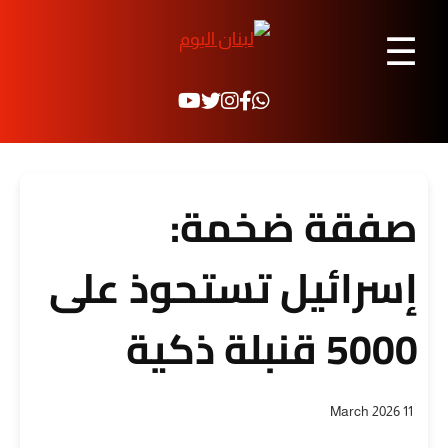
☰
صفقة ضخمة:
إسرائيل تستحوذ على
5000 قنبلة ذكية
11 March 2026