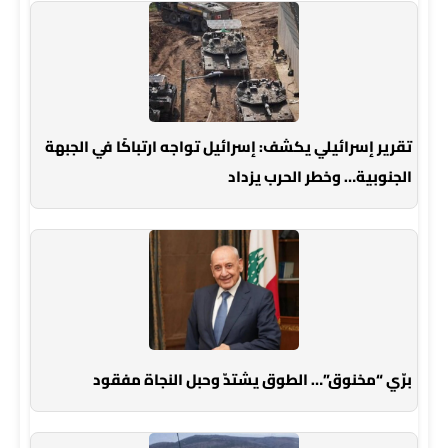
تقرير إسرائيلي يكشف: إسرائيل تواجه ارتباكًا في الجبهة
الجنوبية… وخطر الحرب يزداد
برّي “مخنوق”… الطوق يشتدّ وحبل النجاة مفقود