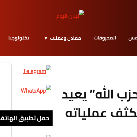
قس
المحروقات
تكنولوجيا
معادن وعملات
حزب الله” يعيد
كثف عملياته
حمل تطبيق الهاتف