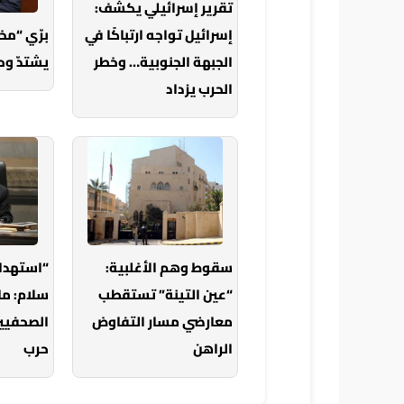
تقرير إسرائيلي يكشف:
إسرائيل تواجه ارتباكًا في
برّي “م
الجبهة الجنوبية… وخطر
يشتدّ وح
الحرب يزداد
سقوط وهم الأغلبية:
“استهدا
“عين التينة” تستقطب
سلام: ما
معارضي مسار التفاوض
الصحفيين
الراهن
حرب