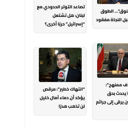
تصاعد التوتر الحدودي مع
خنوق”… الطوق
لبنان: هل تشتعل
بل النجاة مفقود
“إسرائيل” حربًا أخرى؟
ف ممنهج”:
“انتهاك خطير”: مرقص
 يحدث بحق
يؤكد أن دماء آمال خليل
 يرقى إلى جرائم
لن تذهب هدرًا