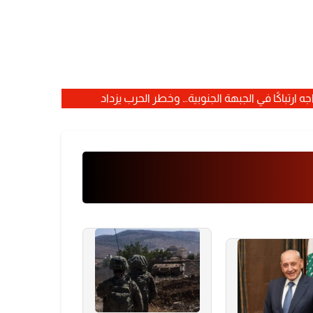
ه ارتباكًا في الجبهة الجنوبية… وخطر الحرب يزداد