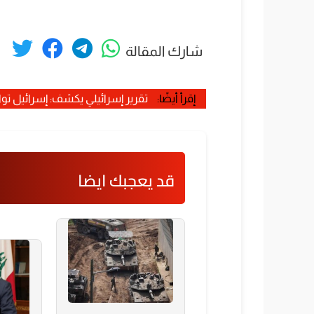
شارك المقالة
إقرأ أيضًا:
تقرير إسرائيلي يكشف: إسرائيل تواج
قد يعجبك ايضا