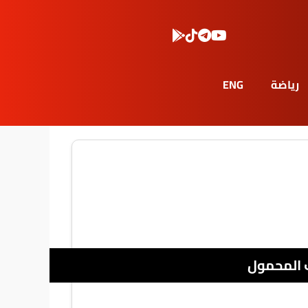
رياضة
ENG
 المحمول