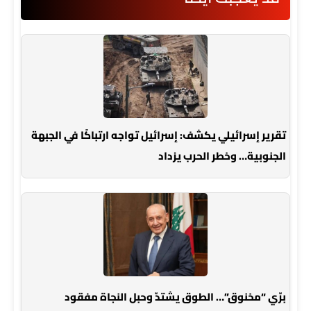
تقرير إسرائيلي يكشف: إسرائيل تواجه ارتباكًا في الجبهة
الجنوبية… وخطر الحرب يزداد
برّي “مخنوق”… الطوق يشتدّ وحبل النجاة مفقود