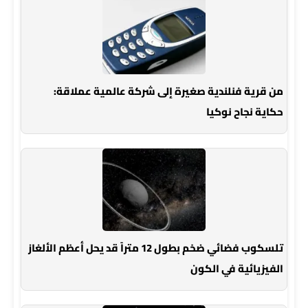
من قرية فنلندية صغيرة إلى شركة عالمية عملاقة:
حكاية نجاح نوكيا
تلسكوب فضائي ضخم بطول 12 متراً قد يحل أعظم الألغاز
الفيزيائية في الكون