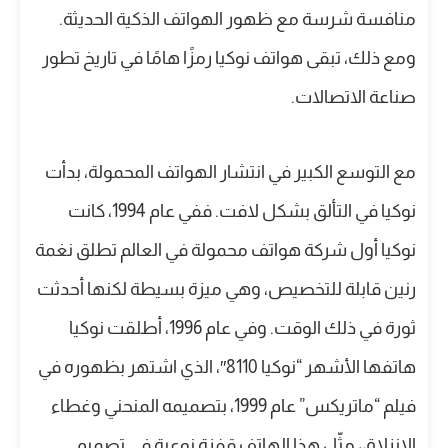
منافسة شرسة مع ظهور الهواتف الذكية الحديثة.
ومع ذلك، تبقى هواتف نوكيا رمزًا هامًا في تاريخ تطور
صناعة الاتصالات.
مع التوسع الكبير في انتشار الهواتف المحمولة، بدأت
نوكيا في التألق بشكل لافت. ففي عام 1994، كانت
نوكيا أول شركة هواتف محمولة في العالم تطلق نغمة
رنين قابلة للتخصيص، وهي ميزة بسيطة لكنها أحدثت
ثورة في ذلك الوقت. وفي عام 1996، أطلقت نوكيا
هاتفها الأشهر “نوكيا 8110″، الذي اشتهر بظهوره في
فيلم “ماتريكس” عام 1999، بتصميمه المنحني وغطاء
الانزلاق، مثّل هذا الهاتف قفزة نوعية في تصميم