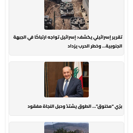
تقرير إسرائيلي يكشف: إسرائيل تواجه ارتباكًا في الجبهة
الجنوبية… وخطر الحرب يزداد
برّي “مخنوق”… الطوق يشتدّ وحبل النجاة مفقود