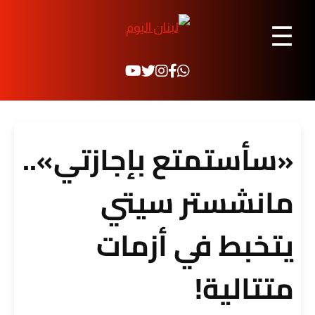
☰
«سأستمتع بإجازتي»..
مانشستر سيتي
يتخبط في أزمات
متتالية!