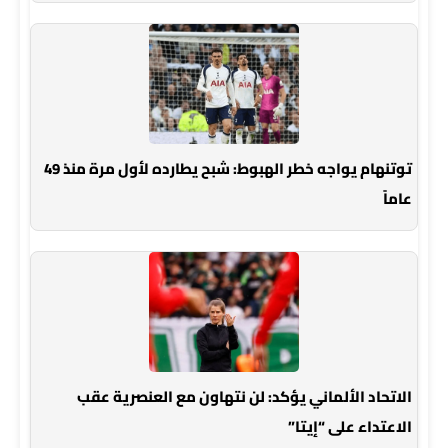
توتنهام يواجه خطر الهبوط: شبح يطارده لأول مرة منذ 49
عاماً
الاتحاد الألماني يؤكد: لن نتهاون مع العنصرية عقب
الاعتداء على “إيتا”