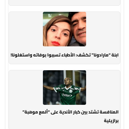
ابنة “مارادونا” تكشف: الأطباء تسببوا بوفاته واستغلونا!
المنافسة تشتد بين كبار الأندية على “ألمع موهبة”
برازيلية