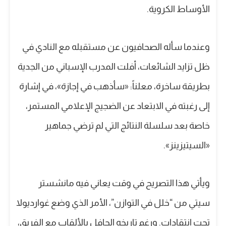
الأوساط الكروية.
وعندما سأله الصحافيون عن مستقبله مع النادي في
ظل تزايد الشائعات، أفلت المدرب الإسباني من الجدية
بطريقة ساخرة، معلناً: «سأذهب في إجازة»، في إشارة
إلى رغبته في الابتعاد عن الضجيج الإعلامي المستمر،
خاصة بعد سلسلة النتائج التي لم ترضي جماهير
«السيتيزينز».
ويأتي هذا التصريح في وقت يعاني فيه مانشستر
سيتي من “خلل في التوازن”، الأمر الذي وضع غوارديولا
تحت انتقادات. ورغم تاريخه الحافل بالألقاب مع الفريق،