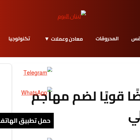
قس
المحروقات
تكنولوجيا
معادن وعملات
ًا قويًا لضم مهاجم
لي
حمل تطبيق الهاتف