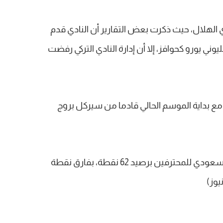
ي الهلال، حيث ذكرت بعض التقارير أن النادي قدم
فة إلى مليوني يورو كحوافز، إلا أن إدارة النادي التركي رفضت
ي مع بداية الموسم الحالي قادما من سيركل بروج
ويحتل الأهلي حاليًا صدارة ترتيب الدوري السعودي للمحترفين برصيد 62 نقطة، بفارق نقطة
يوز)