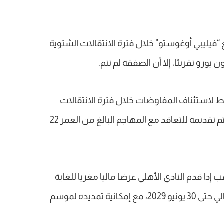
 “فيليبي أوغوستو” خلال فترة الانتقالات الشتوية
ط لاستئناف المفاوضات خلال فترة الانتقالات
الصيفية، مؤكدة أن هناك عرضًا جديدًا سيتم تقديمه للتعاقد مع المهاجم البالغ من العمر 22
 إذا قدم النادي الأهلي عرضا ماليا مغريا للغاية
لضم فيليبي أوغوستو الذي يمتد عقده الحالي حتى 30 يونيو 2029، مع إمكانية تمديده لموسم