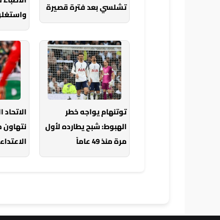
تشلسي بعد فترة قصيرة
واستغلون
توتنهام يواجه خطر
الاتحاد ا
الهبوط: شبح يطارده لأول
نتهاون 
مرة منذ 49 عاماً
الاعتداء 