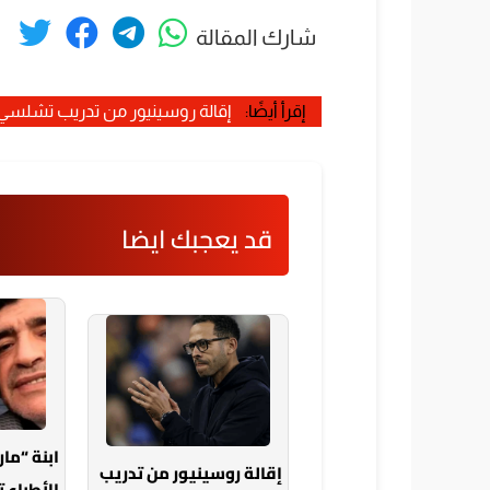
شارك المقالة
إقرأ أيضًا:
إقالة روسينيور من تدريب تشلسي 
قد يعجبك ايضا
ابنة “ما
إقالة روسينيور من تدريب
الأطباء 