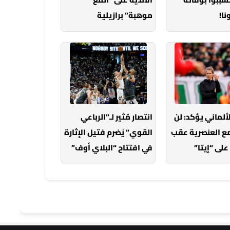
ا!
موهبة” برازيلية
لألماني يؤكد: لن
انتصار مُثير لـ”الرباعي
مع العنصرية عقب
القوي” يُضرم فتيل الإثارة
على “إيتا”
في افتتاح “البلاي أوف”