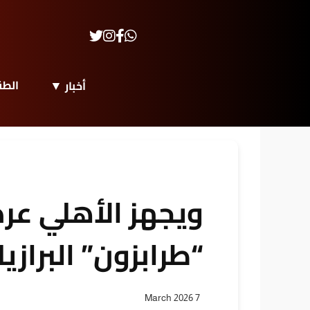
الط
أخبار
ويجهز الأهلي عرض
“طرابزون” البرازي
7 March 2026