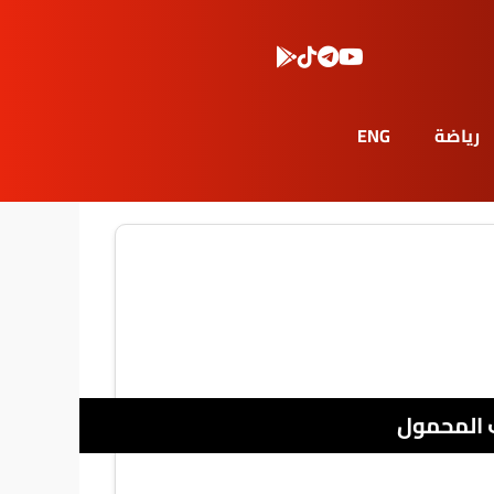
رياضة
ENG
 المحمول