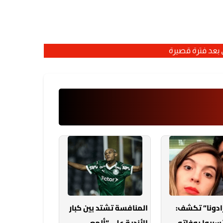
بعد فترة قصيرة
رادونا” تكشف:
المنافسة تشتد بين كبار
تسببوا بوفاته
الأندية على “ألمع