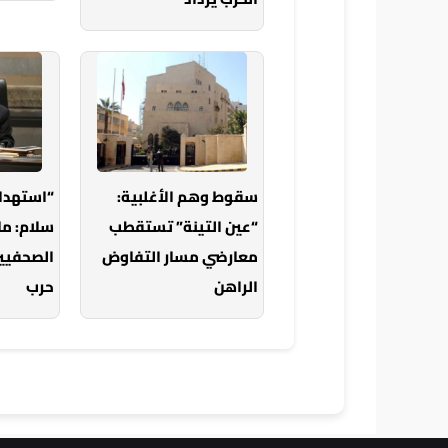
سقوط وهم الأغلبية:
“استهدا
“عين التينة” تستقطب
سلام: ما
معارضي مسار التفاوض
الصحفيين
الراهن
حرب