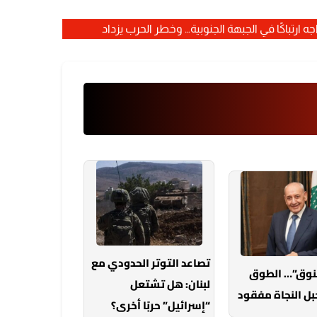
ه ارتباكًا في الجبهة الجنوبية… وخطر الحرب يزداد
تصاعد التوتر الحدودي مع
خنوق”… الطوق
لبنان: هل تشتعل
بل النجاة مفقود
“إسرائيل” حربًا أخرى؟