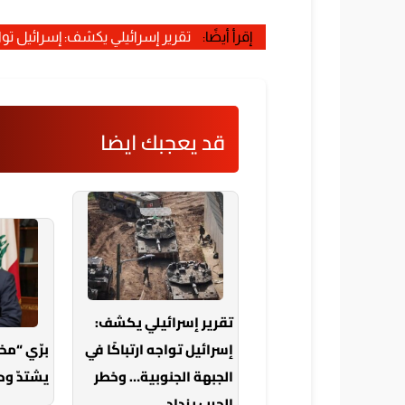
إقرأ أيضًا:
تقرير إسرائيلي يكشف: إسرائيل تواج
قد يعجبك ايضا
تقرير إسرائيلي يكشف:
إسرائيل تواجه ارتباكًا في
برّي “م
الجبهة الجنوبية… وخطر
يشتدّ وح
الحرب يزداد