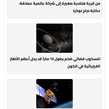
من قرية فنلندية صغيرة إلى شركة عالمية عملاقة:
حكاية نجاح نوكيا
تلسكوب فضائي ضخم بطول 12 متراً قد يحل أعظم الألغاز
الفيزيائية في الكون