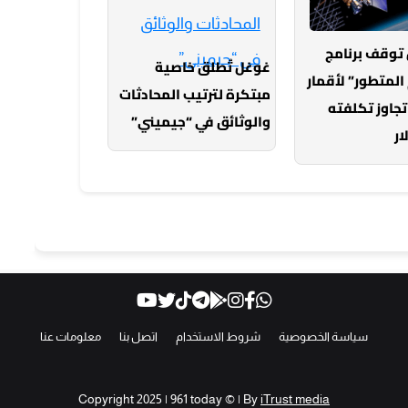
توقف برنامج
غوغل تُطلق خاصية
المتطور” لأقمار
مبتكرة لترتيب المحادثات
عد تجاوز تكلفته
والوثائق في “جيميني”
ار
سياسة الخصوصية
شروط الاستخدام
اتصل بنا
معلومات عنا
Copyright 2025 | 961 today © | By
iTrust media