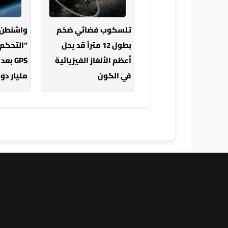
تلسكوب فضائي ضخم
واشنطن 
بطول 12 متراً قد يحل
“التحكم 
أعظم الألغاز الفيزيائية
GPS ب
في الكون
مليار دول