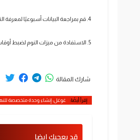
4. قم بمراجعة البيانات أسبوعيًا لمعرفة التغييرات وتعديل نمط حياتك وفقًا للنتائج.
5. الاستفادة من ميزات النوم لضبط أوقات النوم والاستيقاظ خلال شهر رمضان.
شارك المقالة
إقرأ أيضًا:
غوغل: إنشاء وحدة متخصصة للنهو
قد يعجبك ايضا