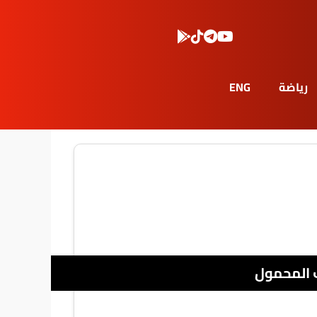
رياضة
ENG
 المحمول