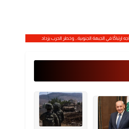
ه ارتباكًا في الجبهة الجنوبية… وخطر الحرب يزداد