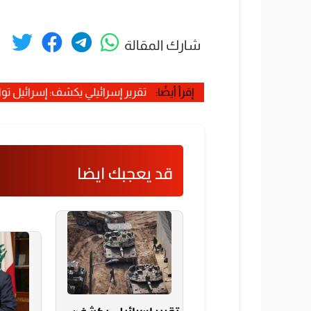
شارك المقالة
إقرأ أيضًا:
تقرير إسرائيلي يكشف: إسرائيل تواج
قد يعجبك ايضا