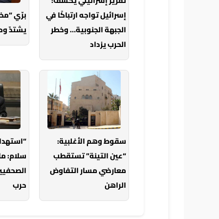
تقرير إسرائيلي يكشف:
إسرائيل تواجه ارتباكًا في
برّي “م
الجبهة الجنوبية… وخطر
يشتدّ وح
الحرب يزداد
سقوط وهم الأغلبية:
“استهدا
“عين التينة” تستقطب
سلام: ما
معارضي مسار التفاوض
الصحفيين
الراهن
حرب