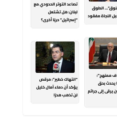
تصاعد التوتر الحدودي مع
خنوق”… الطوق
لبنان: هل تشتعل
بل النجاة مفقود
“إسرائيل” حربًا أخرى؟
ف ممنهج”:
“انتهاك خطير”: مرقص
 يحدث بحق
يؤكد أن دماء آمال خليل
 يرقى إلى جرائم
لن تذهب هدرًا