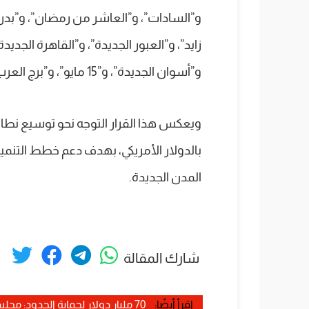
و”السادات”، و”العاشر من رمضان”، و”بدر”،
زايد”، و”العبور الجديدة”، و”القاهرة الجدي
و”أسوان الجديدة”، و”15 مايو”، و”برج العرب الجديدة”، و”طيبة الجديدة”.
ويعكس هذا القرار التوجه نحو توسيع نطا
بالدولار الأمريكي، بهدف دعم خطط التنمية
المدن الجديدة.
شارك المقالة
إقرأ أيضًا:
70 مليار دولار لحماية الحدود: مجلس الشيوخ يتغلب على معارضة الديمقراطيين