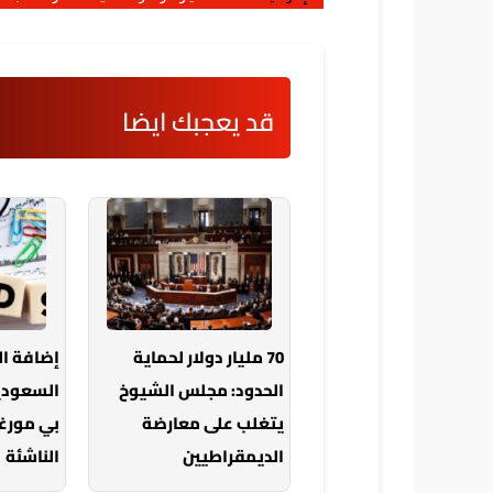
قد يعجبك ايضا
70 مليار دولار لحماية
إضافة ا
الحدود: مجلس الشيوخ
السعودي
يتغلب على معارضة
بي مورغ
الديمقراطيين
الناشئة