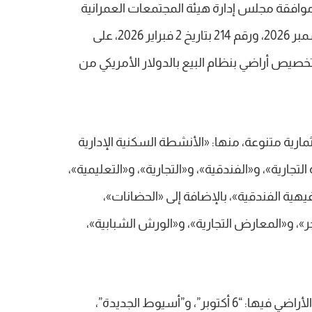
افقة مجلس إدارة هيئة المجتمعات العمرانية
الجديدة، في جلستيه رقم 213 بتاريخ 15 ديسمبر 2026، ورقم 214 بتاريخ 2 فبراير 2026، على
خصيص أراضي بنظام البيع بالدولار الأمريكي من
ية متنوعة، منها: «الأنشطة السكنية الإدارية
التجارية»، و«الفندقية»، و«التجارية»، و«التعليمية»،
لترفيهية الفندقية»، بالإضافة إلى «الحضانات»،
ر»، و«المعارض التجارية»، و«الورش الشبابية»،
وتشمل قائمة المدن التي سيتم تخصيص الأراضي فيها: “6 أكتوبر”، و”أسيوط الجديدة”،