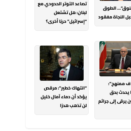
تصاعد التوتر الحدودي مع
خنوق”… الطوق
لبنان: هل تشتعل
بل النجاة مفقود
“إسرائيل” حربًا أخرى؟
ف ممنهج”:
“انتهاك خطير”: مرقص
 يحدث بحق
يؤكد أن دماء آمال خليل
 يرقى إلى جرائم
لن تذهب هدرًا