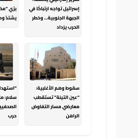
إسرائيل تواجه ارتباكًا في
برّي “م
الجبهة الجنوبية… وخطر
يشتدّ وح
الحرب يزداد
سقوط وهم الأغلبية:
“استهدا
“عين التينة” تستقطب
سلام: ما
معارضي مسار التفاوض
الصحفيين
الراهن
حرب