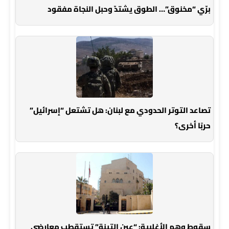
برّي “مخنوق”… الطوق يشتدّ وحبل النجاة مفقود
تصاعد التوتر الحدودي مع لبنان: هل تشتعل “إسرائيل”
حربًا أخرى؟
سقوط وهم الأغلبية: “عين التينة” تستقطب معارضي