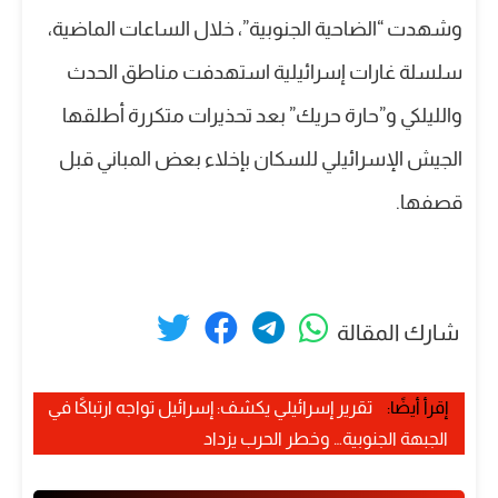
وشهدت “الضاحية الجنوبية”، خلال الساعات الماضية،
سلسلة غارات إسرائيلية استهدفت مناطق الحدث
والليلكي و”حارة حريك” بعد تحذيرات متكررة أطلقها
الجيش الإسرائيلي للسكان بإخلاء بعض المباني قبل
قصفها.
شارك المقالة
إقرأ أيضًا:
تقرير إسرائيلي يكشف: إسرائيل تواجه ارتباكًا في
الجبهة الجنوبية… وخطر الحرب يزداد