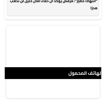
“انتهاك خطير”: مرقص يؤكد أن دماء آمال خليل لن تذهب
هدرًا
 الهاتف المحمول