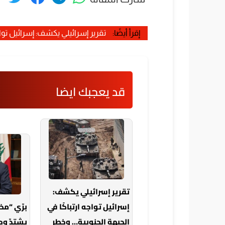
إقرأ أيضًا:
تقرير إسرائيلي يكشف: إسرائيل تواج
قد يعجبك ايضا
تقرير إسرائيلي يكشف:
إسرائيل تواجه ارتباكًا في
برّي “م
الجبهة الجنوبية… وخطر
يشتدّ وح