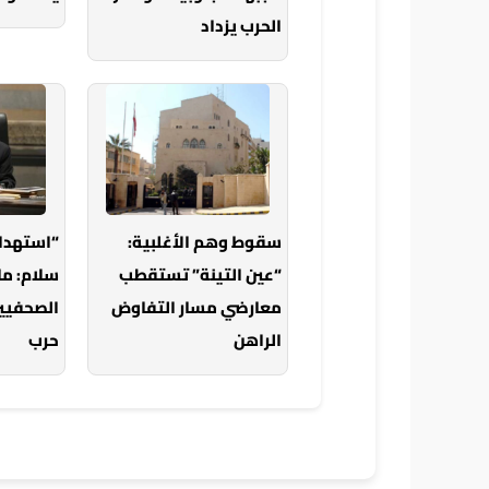
الحرب يزداد
سقوط وهم الأغلبية:
“استهدا
“عين التينة” تستقطب
سلام: ما
معارضي مسار التفاوض
الصحفيين
الراهن
حرب