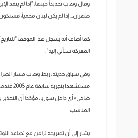
وقال وهاب تحديداً حينها: “إذا لم ينفذ ال
طهران… إذا لم يكن لبنان محمياً، فستكو
كما أضاف أنه يسجل هذا الموقف “للتاريخ”، 
المعركة ستأتي إليه”.
وفي سياق حديثه، ربط وهاب مسار الصراع 
مستشهدا ب
ضاحي» أي داخل سوريا، مؤكدا أن التحذير يف
المناسب.
يشار إلى أن تصريحه تزامن مع تصاعد التوتر عل