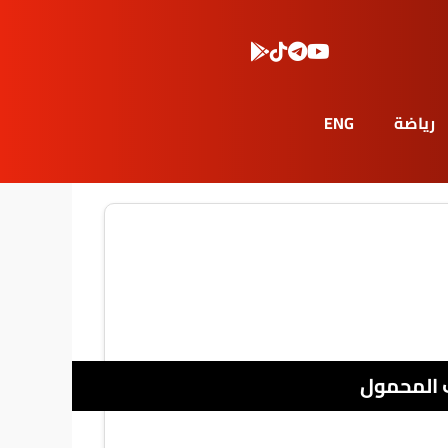
رياضة
ENG
 المحمول