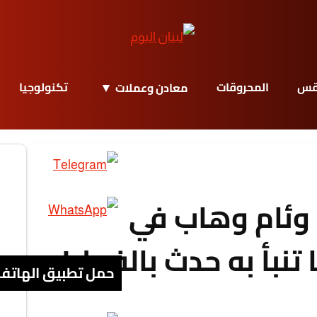
قس
المحروقات
تكنولوجيا
معادن وعملات
وئام وهاب في
تنبأ به حدث بالفعل!
حمل تطبيق الهاتف