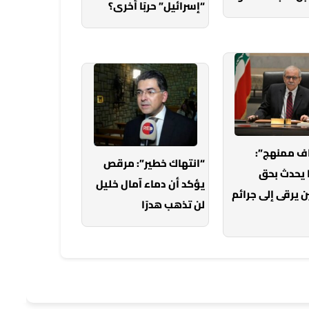
“إسرائيل” حربًا أخرى؟
ف ممنهج”:
“انتهاك خطير”: مرقص
 يحدث بحق
يؤكد أن دماء آمال خليل
 يرقى إلى جرائم
لن تذهب هدرًا