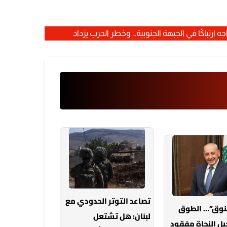
ه ارتباكًا في الجبهة الجنوبية… وخطر الحرب يزداد
تصاعد التوتر الحدودي مع
خنوق”… الطوق
لبنان: هل تشتعل
بل النجاة مفقود