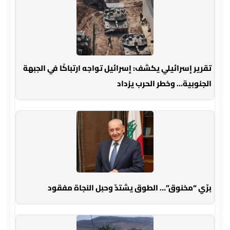
تقرير إسرائيلي يكشف: إسرائيل تواجه ارتباكًا في الجبهة
الجنوبية… وخطر الحرب يزداد
برّي “مخنوق”… الطوق يشتدّ وحبل النجاة مفقود