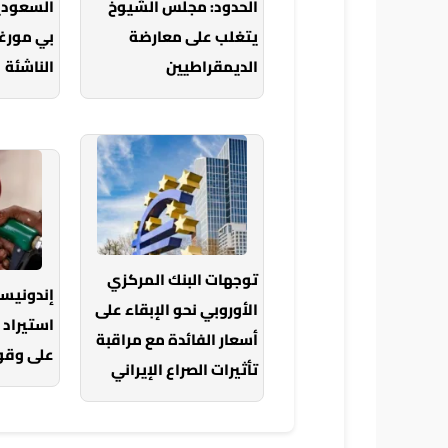
الحدود: مجلس الشيوخ
السعودي
يتغلب على معارضة
بي مورغ
الديمقراطيين
الناشئة
توجهات البنك المركزي
إندونيس
الأوروبي نحو الإبقاء على
استيراد 
أسعار الفائدة مع مراقبة
على وقود
تأثيرات الصراع الإيراني