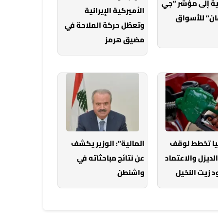
ة إلى مؤشر “جي
الأميركية الإيرانية
ان” للأسواق
وتعطّل حركة الملاحة في
مضيق هرمز
يا تخطط لوقف
المالية”: الوزير يكشف
الديزل والاعتماد
عن نتائج مباحثاته في
 زيت النخيل
واشنطن