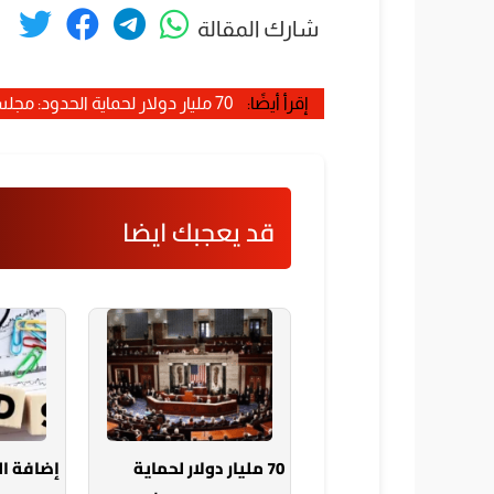
شارك المقالة
إقرأ أيضًا:
70 مليار دولار لحماية الحدود: مجلس الشيوخ يتغلب على معارضة الديمقراطيين
قد يعجبك ايضا
70 مليار دولار لحماية
إضافة ا