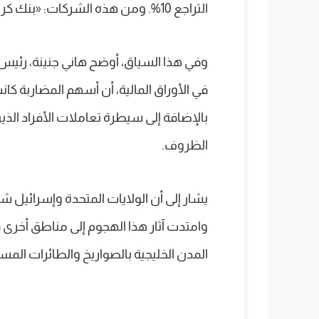
التراجع 10%. ومن هذه الشركات: «بنك كريدي أجريكول»، و«راميدا»، و«كونتاكت فاينانشيال».
وفي هذا السياق، أوضح هاني جنينة، رئ
في الأوراق المالية، أن أسهم المضاربة كانت
بالإضافة إلى سيطرة تعاملات الأفراد الذي
الظروف.
يشار إلى أن الولايات المتحدة وإسرائيل ش
وامتدت آثار هذا الهجوم إلى مناطق أخر
المدن الخليجية بالصواريخ والطائرات المسي