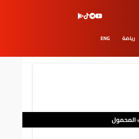
رياضة
ENG
 المحمول