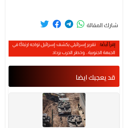
شارك المقالة
إقرأ أيضًا:
تقرير إسرائيلي يكشف: إسرائيل تواجه ارتباكًا في
الجبهة الجنوبية… وخطر الحرب يزداد
قد يعجبك ايضا