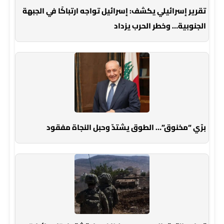
تقرير إسرائيلي يكشف: إسرائيل تواجه ارتباكًا في الجبهة
الجنوبية… وخطر الحرب يزداد
برّي “مخنوق”… الطوق يشتدّ وحبل النجاة مفقود