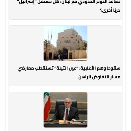
تصاعد التوتر الحدودي مع لبنان: هل تشتعل “إسرائيل”
حربًا أخرى؟
سقوط وهم الأغلبية: “عين التينة” تستقطب معارضي
مسار التفاوض الراهن