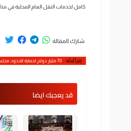
كامل لخدمات النقل العام المحلية في منا
شارك المقالة
إقرأ أيضًا:
70 مليار دولار لحماية الحدود: مجلس الشيوخ يتغلب على معارضة الديمقراطيين
قد يعجبك ايضا