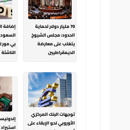
70 مليار دولار لحماية
إضافة ا
الحدود: مجلس الشيوخ
السعودي
يتغلب على معارضة
بي مورغ
الديمقراطيين
الناشئة
توجهات البنك المركزي
إندونيس
الأوروبي نحو الإبقاء على
استيراد 