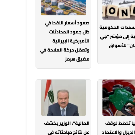
صعود أسعار النفط في
لسندات الحكومية
ظل جمود المحادثات
ة إلى مؤشر “جي
الأميركية الإيرانية
ان” للأسواق
وتعطّل حركة الملاحة في
مضيق هرمز
يا تخطط لوقف
المالية”: الوزير يكشف
الديزل والاعتماد
عن نتائج مباحثاته في