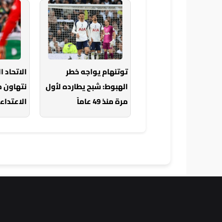
توتنهام يواجه خطر
الاتحاد ا
الهبوط: شبح يطارده لأول
نتهاون 
مرة منذ 49 عاماً
الاعتداء 