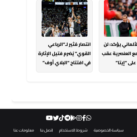
لألماني يؤكد: لن
انتصار مُثير لـ”الرباعي
مع العنصرية عقب
القوي” يُضرم فتيل الإثارة
على “إيتا”
في افتتاح “البلاي أوف”
سياسة الخصوصية
شروط الاستخدام
اتصل بنا
معلومات عنا