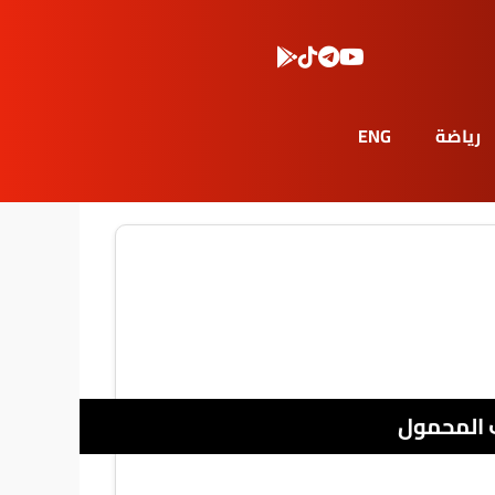
رياضة
ENG
 المحمول