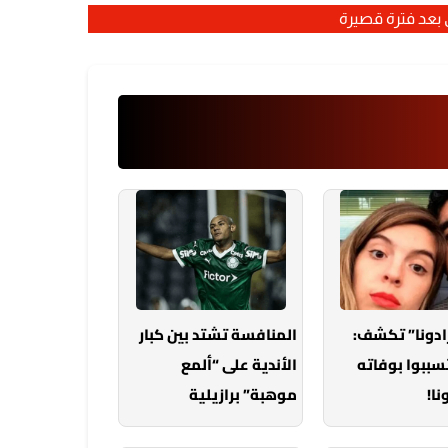
بعد فترة قصيرة
رادونا” تكشف:
المنافسة تشتد بين كبار
تسببوا بوفاته
الأندية على “ألمع
ا!
موهبة” برازيلية