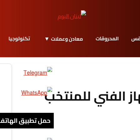
قس
المحروقات
تكنولوجيا
معادن وعملات
از الفني للمنتخب
حمل تطبيق الهاتف