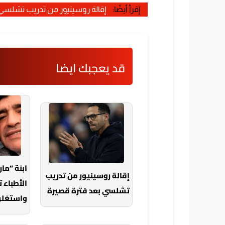
إقرأ أيضًا:
إقالة روسينيور من تدريب تشلسي 
قد يعجبك ايضا
ابنة “ما
إقالة روسينيور من تدريب
الأطباء 
تشلسي بعد فترة قصيرة
واستغلون