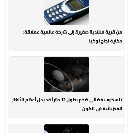
من قرية فنلندية صغيرة إلى شركة عالمية عملاقة:
حكاية نجاح نوكيا
تلسكوب فضائي ضخم بطول 12 متراً قد يحل أعظم الألغاز
الفيزيائية في الكون