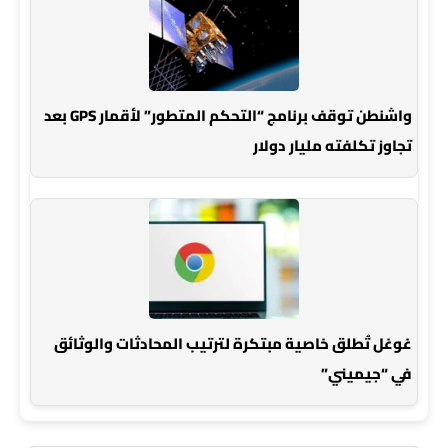
واشنطن توقف برنامج “التحكم المتطور” لأقمار GPS بعد
تجاوز تكلفته مليار دولار
غوغل تُطلق خاصية مبتكرة لترتيب المحادثات والوثائق
في “جيميني”