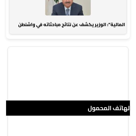
المالية”: الوزير يكشف عن نتائج مباحثاته في واشنطن
 الهاتف المحمول