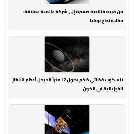
من قرية فنلندية صغيرة إلى شركة عالمية عملاقة:
حكاية نجاح نوكيا
تلسكوب فضائي ضخم بطول 12 متراً قد يحل أعظم الألغاز
الفيزيائية في الكون