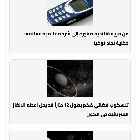
من قرية فنلندية صغيرة إلى شركة عالمية عملاقة:
حكاية نجاح نوكيا
تلسكوب فضائي ضخم بطول 12 متراً قد يحل أعظم الألغاز
الفيزيائية في الكون