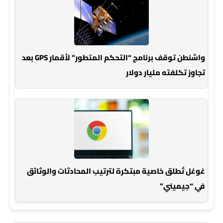
واشنطن توقف برنامج “التحكم المتطور” لأقمار GPS بعد
تجاوز تكلفته مليار دولار
غوغل تُطلق خاصية مبتكرة لترتيب المحادثات والوثائق
في “جيميني”