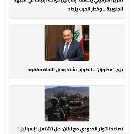
الجنوبية… وخطر الحرب يزداد
برّي “مخنوق”… الطوق يشتدّ وحبل النجاة مفقود
تصاعد التوتر الحدودي مع لبنان: هل تشتعل “إسرائيل”