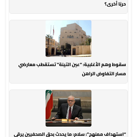
حربًا أخرى؟
سقوط وهم الأغلبية: “عين التينة” تستقطب معارضي
مسار التفاوض الراهن
“استهداف ممنهج”: سلام: ما يحدث بحق الصحفيين يرقى