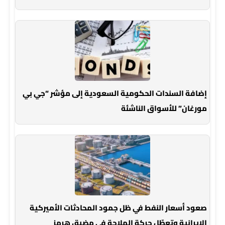
إضافة السندات الحكومية السعودية إلى مؤشر “جي بي
مورغان” للأسواق الناشئة
صعود أسعار النفط في ظل جمود المحادثات الأميركية
الإيرانية وتعطّل حركة الملاحة في مضيق هرمز