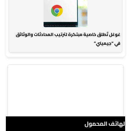
غوغل تُطلق خاصية مبتكرة لترتيب المحادثات والوثائق
في “جيميني”
 الهاتف المحمول