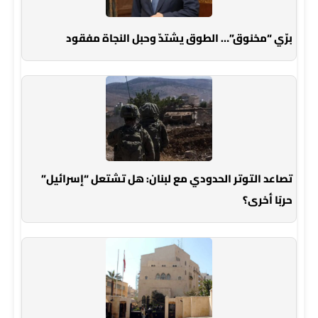
برّي “مخنوق”… الطوق يشتدّ وحبل النجاة مفقود
تصاعد التوتر الحدودي مع لبنان: هل تشتعل “إسرائيل”
حربًا أخرى؟