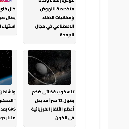
غوغل: إنشاء وحدة
متخصصة للنهوض
خلل فني
بإمكانيات الذكاء
الاصطناعي في مجال
استياء 
البرمجة
تلسكوب فضائي ضخم
واشنطن 
بطول 12 متراً قد يحل
“التحكم 
أعظم الألغاز الفيزيائية
GPS ب
في الكون
مليار دول