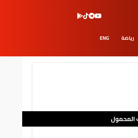
رياضة
ENG
 المحمول