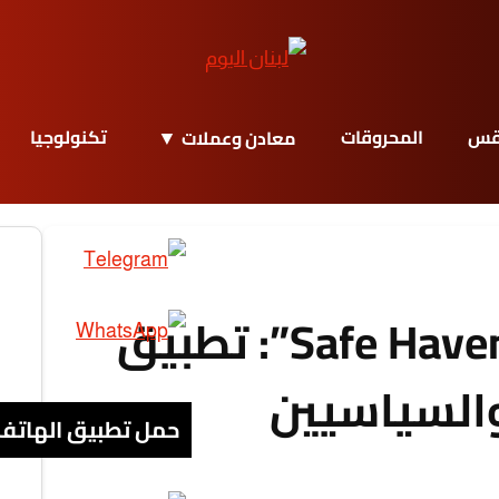
قس
المحروقات
تكنولوجيا
معادن وعملات
BlueSky تطلق “Safe Haven”: تطبيق
السياسيين
حمل تطبيق الهاتف