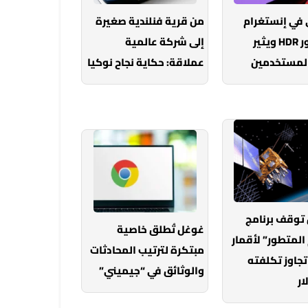
 في إنستغرام
من قرية فنلندية صغيرة
يطال صور HDR ويثير
إلى شركة عالمية
المستخدمين
عملاقة: حكاية نجاح نوكيا
توقف برنامج
غوغل تُطلق خاصية
المتطور” لأقمار
مبتكرة لترتيب المحادثات
عد تجاوز تكلفته
والوثائق في “جيميني”
ار