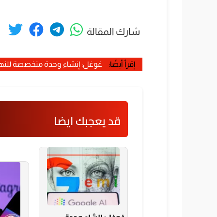
شارك المقالة
إقرأ أيضًا:
غوغل: إنشاء وحدة متخصصة للنهو
قد يعجبك ايضا