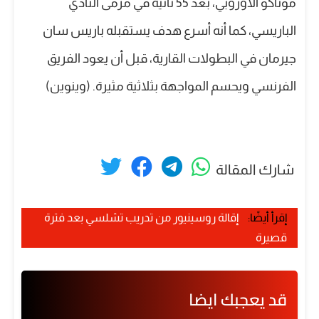
موناكو الأوروبي، بعد 55 ثانية في مرمى النادي
الباريسي، كما أنه أسرع هدف يستقبله باريس سان
جيرمان في البطولات القارية، قبل أن يعود الفريق
الفرنسي ويحسم المواجهة بثلاثية مثيرة. (وينوين)
شارك المقالة
إقرأ أيضًا:
إقالة روسينيور من تدريب تشلسي بعد فترة
قصيرة
قد يعجبك ايضا