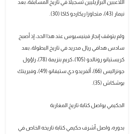
اللاعبين البرازيليين تسجيلا في تاريخ المسابقة، بعد
نيمار (43)، متجاوزا ريكاردو كاكا (30).
ولم يتوقف إنجاز فينيسيوس عند هذا الحد، إذ أصبح
سادس هدافي ريال مدريد في تاريخ البطولة، بعد
كريستيانو رونالدو (105)، كريم بنزيمة (78)، راؤول
جونزاليس (66)، ألفريدو دي ستيفانو (49)، وفيرينك
بوشكاش (35).
الحكيمي يواصل كتابة تاريخ المغاربة
بدوره، واصل أشرف حكيمي كتابة تاريخه الخاص في