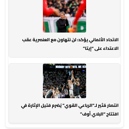
الاتحاد الألماني يؤكد: لن نتهاون مع العنصرية عقب
الاعتداء على “إيتا”
انتصار مُثير لـ”الرباعي القوي” يُضرم فتيل الإثارة في
افتتاح “البلاي أوف”