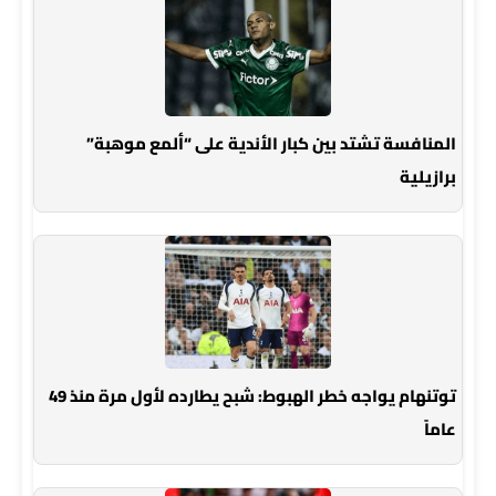
المنافسة تشتد بين كبار الأندية على “ألمع موهبة”
برازيلية
توتنهام يواجه خطر الهبوط: شبح يطارده لأول مرة منذ 49
عاماً