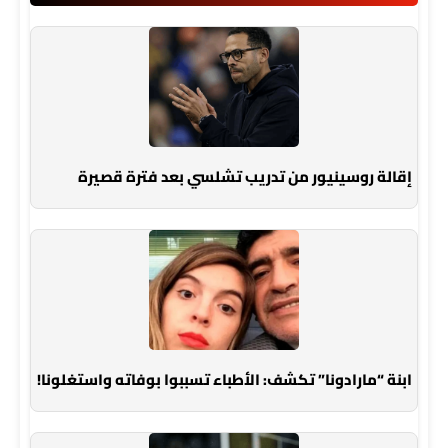
إقالة روسينيور من تدريب تشلسي بعد فترة قصيرة
ابنة “مارادونا” تكشف: الأطباء تسببوا بوفاته واستغلونا!