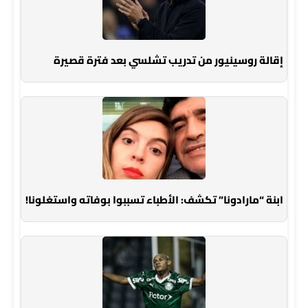
إقالة روسينيور من تدريب تشلسي بعد فترة قصيرة
ابنة “مارادونا” تكشف: الأطباء تسببوا بوفاته واستغلونا!