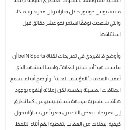
الشديد مما وصفه بالسلوك العنصري الموجه لزميله
فينيسيوس جونيور خلال مباراة ريال مدريد وبنفيكا،
والتي شهدت توقفًا استمر نحو عشر دقائق قبل
استئنافها.
وأوضح فالفيردي في تصريحات لقناة beIN Sports أن
ما حدث هو “أمر خطير للغاية”، واصفا المشهد الذي
أعقب الهدف بـ”المؤسف للغاية”. وأوضح أنه لم يسمع
الهتافات المسيئة بنفسه، لكن زملائه أبلغوه بوجود
هتافات عنصرية موجهة ضد فينيسيوس. كما تطرق
إلى تصريحات بعض اللاعبين، معرباً عن تساؤله حول
كيفية الإفلات من العقاب بتغطية الفم أثناء التلفظ