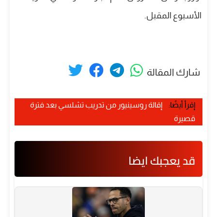
الأسبوع المقبل.
شارك المقالة
إقرأ أيضًا:
إقالة روسينيور من تدريب تشلسي بعد فترة
قصيرة
قد يعجبك ايضا