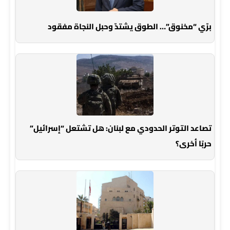
برّي “مخنوق”… الطوق يشتدّ وحبل النجاة مفقود
تصاعد التوتر الحدودي مع لبنان: هل تشتعل “إسرائيل”
حربًا أخرى؟