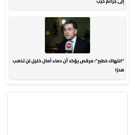
إلى جرائم حرب
“انتهاك خطير”: مرقص يؤكد أن دماء آمال خليل لن تذهب
هدرًا