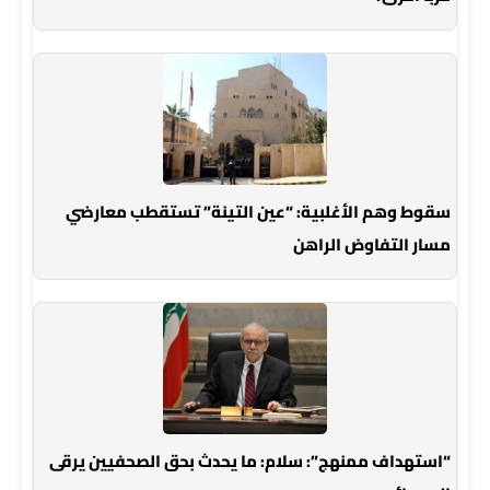
سقوط وهم الأغلبية: “عين التينة” تستقطب معارضي
مسار التفاوض الراهن
“استهداف ممنهج”: سلام: ما يحدث بحق الصحفيين يرقى