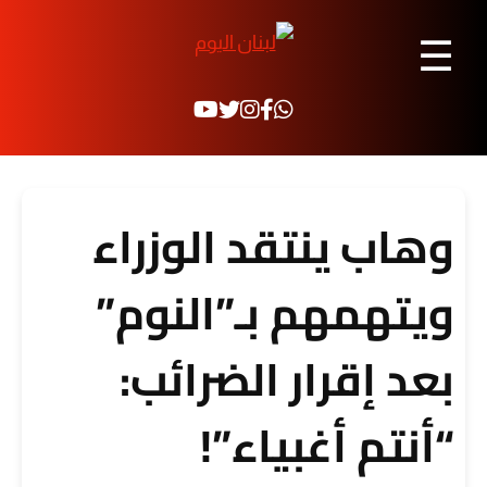
☰
وهاب ينتقد الوزراء
ويتهمهم بـ”النوم”
بعد إقرار الضرائب:
“أنتم أغبياء”!