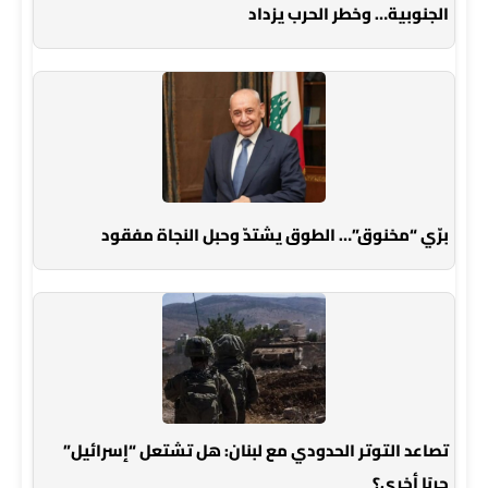
الجنوبية… وخطر الحرب يزداد
برّي “مخنوق”… الطوق يشتدّ وحبل النجاة مفقود
تصاعد التوتر الحدودي مع لبنان: هل تشتعل “إسرائيل”
حربًا أخرى؟